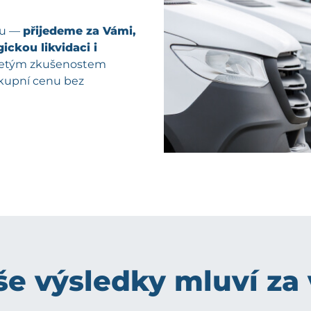
pu —
přijedeme za Vámi,
ickou likvidaci i
oletým zkušenostem
ýkupní cenu bez
e výsledky mluví za