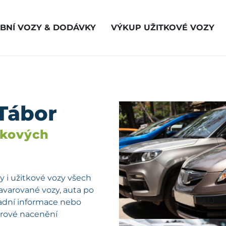
BNÍ VOZY & DODÁVKY
VÝKUP UŽITKOVÉ VOZY
Tábor
vkových
 i užitkové vozy všech
havarované vozy, auta po
kladní informace nebo
férové nacenění