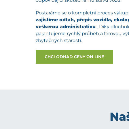
odpovídající skutečnému stavu vozu.
Postaráme se o kompletní proces výku
zajistíme odtah, přepis vozidla, ekolog
veškerou administrativu
. Díky dlouh
garantujeme rychlý průběh a férovou v
zbytečných starostí.
CHCI ODHAD CENY ON-LINE
Naš