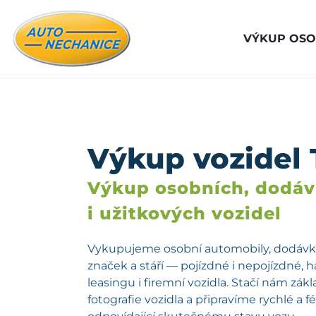
VÝKUP OSO
Výkup vozidel 
Výkup osobních, dodá
i užitkových vozidel
Vykupujeme osobní automobily, dodávky
značek a stáří — pojízdné i nepojízdné, 
leasingu i firemní vozidla. Stačí nám zá
fotografie vozidla a připravíme rychlé a 