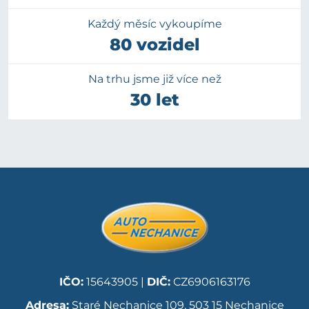
Každý měsíc vykoupíme
80 vozidel
Na trhu jsme již více než
30 let
IČO:
15643905 |
DIČ:
CZ6906163176
Adresa:
Staré Nechanice 109, 503 15 Nechanice