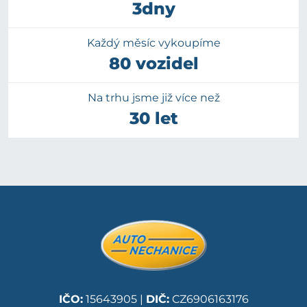
3dny
Každý měsíc vykoupíme
80 vozidel
Na trhu jsme již více než
30 let
IČO:
15643905 |
DIČ:
CZ6906163176