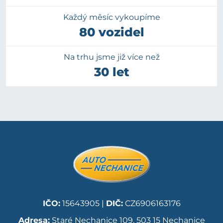
Každý měsíc vykoupíme
80 vozidel
Na trhu jsme již více než
30 let
IČO:
15643905 |
DIČ:
CZ6906163176
Adresa:
Staré Nechanice 109, 503 15 Nechanice