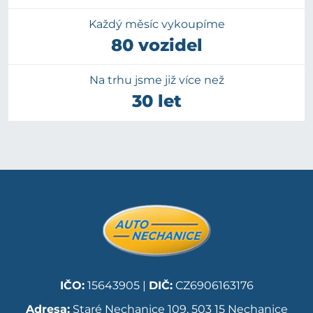
Každý měsíc vykoupíme
80 vozidel
Na trhu jsme již více než
30 let
IČO:
15643905 |
DIČ:
CZ6906163176
Adresa:
Staré Nechanice 109, 503 15 Nechanice