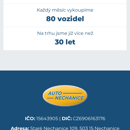
Každý měsíc vykoupíme
80 vozidel
Na trhu jsme již více než
30 let
IČO:
15643905 |
DIČ:
CZ6906163176
Adresa:
Staré Nechanice 109, 503 15 Nechanice