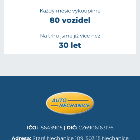
Každý měsíc vykoupíme
80 vozidel
Na trhu jsme již více než
30 let
IČO:
15643905 |
DIČ:
CZ6906163176
Adresa:
Staré Nechanice 109, 503 15 Nechanice