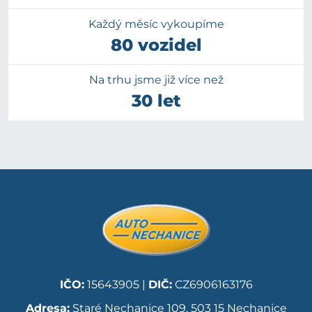
Každý měsíc vykoupíme
80 vozidel
Na trhu jsme již více než
30 let
IČO:
15643905 |
DIČ:
CZ6906163176
Adresa:
Staré Nechanice 109, 503 15 Nechanice