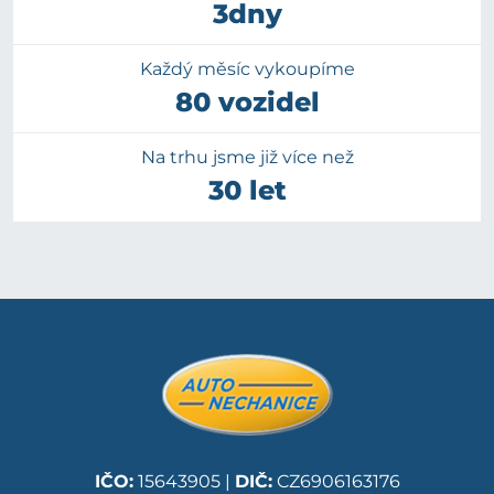
3dny
Každý měsíc vykoupíme
80 vozidel
Na trhu jsme již více než
30 let
IČO:
15643905 |
DIČ:
CZ6906163176