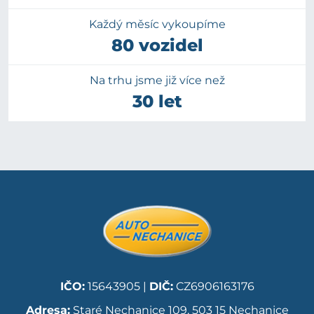
Každý měsíc vykoupíme
80 vozidel
Na trhu jsme již více než
30 let
IČO:
15643905 |
DIČ:
CZ6906163176
Adresa:
Staré Nechanice 109, 503 15 Nechanice