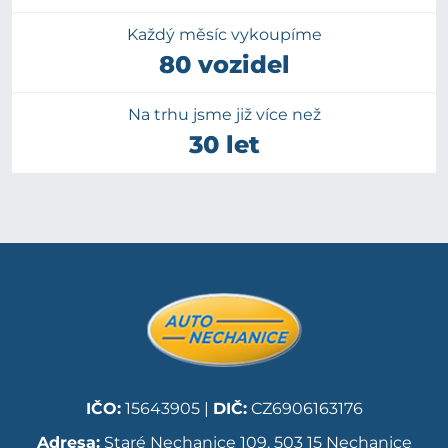
Každý měsíc vykoupíme
80 vozidel
Na trhu jsme již více než
30 let
IČO:
15643905 |
DIČ:
CZ6906163176
Adresa:
Staré Nechanice 109, 503 15 Nechanice