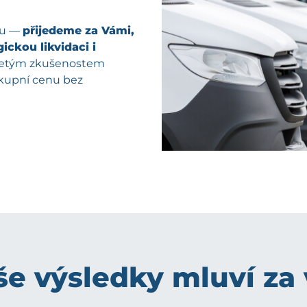
pu —
přijedeme za Vámi,
ickou likvidaci i
oletým zkušenostem
ýkupní cenu bez
e výsledky mluví za