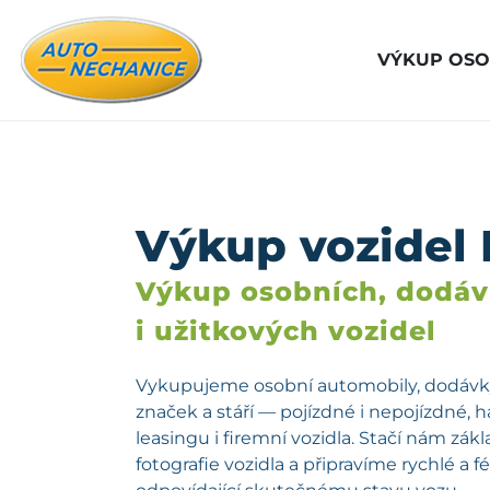
VÝKUP OSO
Výkup vozidel
Výkup osobních, dodá
i užitkových vozidel
Vykupujeme osobní automobily, dodávky
značek a stáří — pojízdné i nepojízdné, 
leasingu i firemní vozidla. Stačí nám zá
fotografie vozidla a připravíme rychlé a 