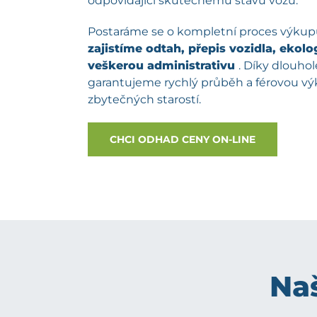
odpovídající skutečnému stavu vozu.
Postaráme se o kompletní proces výku
zajistíme odtah, přepis vozidla, ekolog
veškerou administrativu
. Díky dlouh
garantujeme rychlý průběh a férovou v
zbytečných starostí.
CHCI ODHAD CENY ON-LINE
Naš