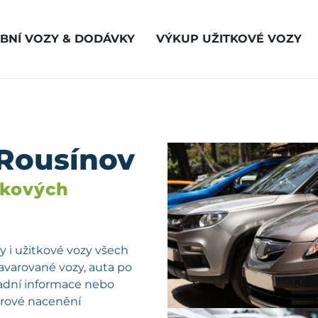
BNÍ VOZY & DODÁVKY
VÝKUP UŽITKOVÉ VOZY
 Rousínov
vkových
 i užitkové vozy všech
havarované vozy, auta po
kladní informace nebo
férové nacenění