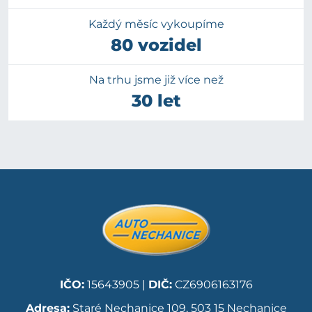
Každý měsíc vykoupíme
80 vozidel
Na trhu jsme již více než
30 let
IČO:
15643905 |
DIČ:
CZ6906163176
Adresa:
Staré Nechanice 109, 503 15 Nechanice