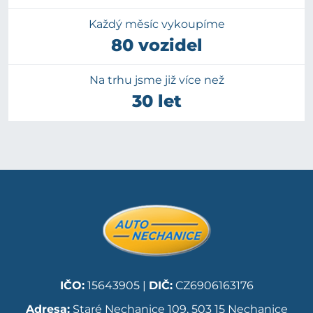
Každý měsíc vykoupíme
80 vozidel
Na trhu jsme již více než
30 let
IČO:
15643905 |
DIČ:
CZ6906163176
Adresa:
Staré Nechanice 109, 503 15 Nechanice