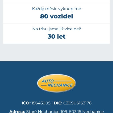
Každý měsíc vykoupíme
80 vozidel
Na trhu jsme již více než
30 let
IČO:
15643905 |
DIČ:
CZ6906163176
Adresa:
Staré Nechanice 109, 503 15 Nechanice